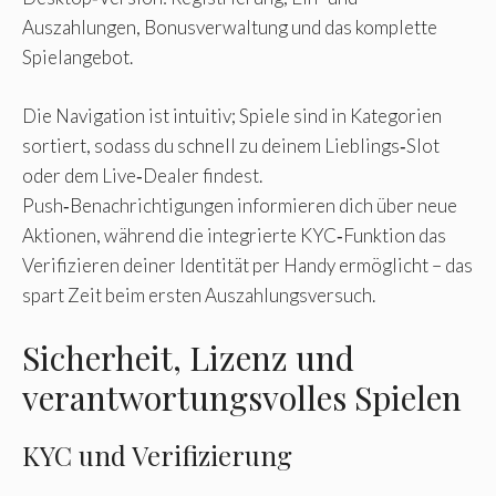
Auszahlungen, Bonusverwaltung und das komplette
Spielangebot.
Die Navigation ist intuitiv; Spiele sind in Kategorien
sortiert, sodass du schnell zu deinem Lieblings‑Slot
oder dem Live‑Dealer findest.
Push‑Benachrichtigungen informieren dich über neue
Aktionen, während die integrierte KYC‑Funktion das
Verifizieren deiner Identität per Handy ermöglicht – das
spart Zeit beim ersten Auszahlungsversuch.
Sicherheit, Lizenz und
verantwortungsvolles Spielen
KYC und Verifizierung