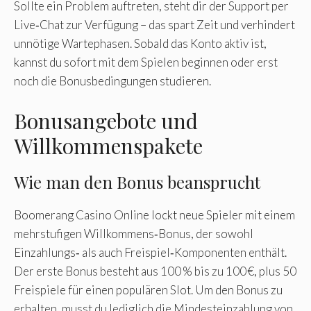
Sollte ein Problem auftreten, steht dir der Support per
Live‑Chat zur Verfügung – das spart Zeit und verhindert
unnötige Wartephasen. Sobald das Konto aktiv ist,
kannst du sofort mit dem Spielen beginnen oder erst
noch die Bonusbedingungen studieren.
Bonusangebote und
Willkommenspakete
Wie man den Bonus beansprucht
Boomerang Casino Online lockt neue Spieler mit einem
mehrstufigen Willkommens‑Bonus, der sowohl
Einzahlungs‑ als auch Freispiel‑Komponenten enthält.
Der erste Bonus besteht aus 100 % bis zu 100 €, plus 50
Freispiele für einen populären Slot. Um den Bonus zu
erhalten, musst du lediglich die Mindesteinzahlung von