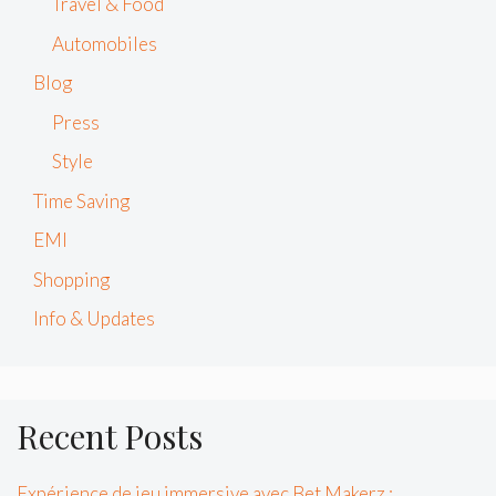
Travel & Food
Automobiles
Blog
Press
Style
Time Saving
EMI
Shopping
Info & Updates
Recent Posts
Expérience de jeu immersive avec Bet Makerz :