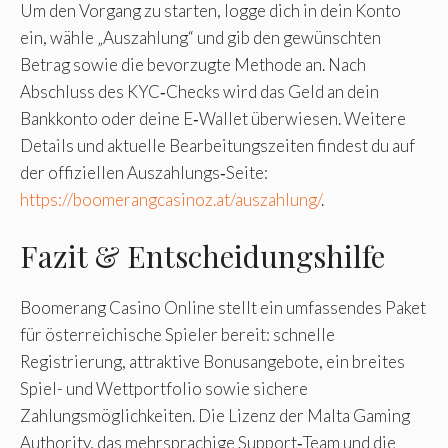
Um den Vorgang zu starten, logge dich in dein Konto
ein, wähle „Auszahlung“ und gib den gewünschten
Betrag sowie die bevorzugte Methode an. Nach
Abschluss des KYC‑Checks wird das Geld an dein
Bankkonto oder deine E‑Wallet überwiesen. Weitere
Details und aktuelle Bearbeitungszeiten findest du auf
der offiziellen Auszahlungs‑Seite:
https://boomerangcasinoz.at/auszahlung/
.
Fazit & Entscheidungshilfe
Boomerang Casino Online stellt ein umfassendes Paket
für österreichische Spieler bereit: schnelle
Registrierung, attraktive Bonusangebote, ein breites
Spiel- und Wettportfolio sowie sichere
Zahlungsmöglichkeiten. Die Lizenz der Malta Gaming
Authority, das mehrsprachige Support‑Team und die