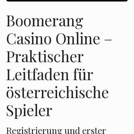
Boomerang
Casino Online –
Praktischer
Leitfaden für
österreichische
Spieler
Registrierung und erster