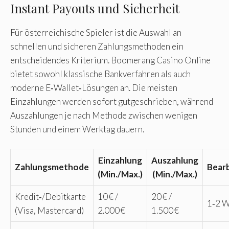
Instant Payouts und Sicherheit
Für österreichische Spieler ist die Auswahl an
schnellen und sicheren Zahlungsmethoden ein
entscheidendes Kriterium. Boomerang Casino Online
bietet sowohl klassische Bankverfahren als auch
moderne E‑Wallet‑Lösungen an. Die meisten
Einzahlungen werden sofort gutgeschrieben, während
Auszahlungen je nach Methode zwischen wenigen
Stunden und einem Werktag dauern.
Einzahlung
Auszahlung
Zahlungsmethode
Bear
(Min./Max.)
(Min./Max.)
Kredit‑/Debitkarte
10 € /
20 € /
1‑2 W
(Visa, Mastercard)
2.000 €
1.500 €