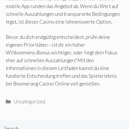
mobile App runden das Angebot ab. Wenn du Wert auf
schnelle Auszahlungen und transparente Bedingungen
legst, ist dieses Casino eine lohnenswerte Option.
Bevor du dich endgültig entscheidest, prüfe deine
eigenen Prioritäten – ist dir ein hoher
Willkommens‑Bonus wichtiger, oder liegt dein Fokus
eher auf schnellen Auszahlungen? Mit den
Informationen in diesem Leitfaden kannst du eine
fundierte Entscheidung treffen und das Spielerlebnis
bei Boomerang Casino Online voll genießen.
Categories
Uncategorized
Search