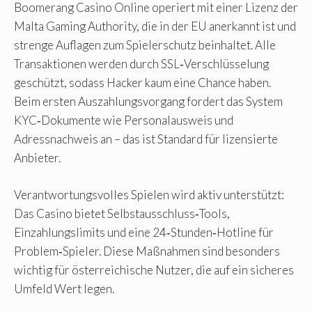
Boomerang Casino Online operiert mit einer Lizenz der
Malta Gaming Authority, die in der EU anerkannt ist und
strenge Auflagen zum Spielerschutz beinhaltet. Alle
Transaktionen werden durch SSL‑Verschlüsselung
geschützt, sodass Hacker kaum eine Chance haben.
Beim ersten Auszahlungsvorgang fordert das System
KYC‑Dokumente wie Personalausweis und
Adressnachweis an – das ist Standard für lizensierte
Anbieter.
Verantwortungsvolles Spielen wird aktiv unterstützt:
Das Casino bietet Selbstausschluss‑Tools,
Einzahlungslimits und eine 24‑Stunden‑Hotline für
Problem‑Spieler. Diese Maßnahmen sind besonders
wichtig für österreichische Nutzer, die auf ein sicheres
Umfeld Wert legen.