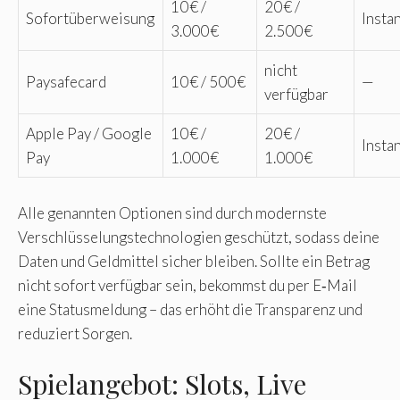
10 € /
20 € /
Sofortüberweisung
Instan
3.000 €
2.500 €
nicht
Paysafecard
10 € / 500 €
—
verfügbar
Apple Pay / Google
10 € /
20 € /
Insta
Pay
1.000 €
1.000 €
Alle genannten Optionen sind durch modernste
Verschlüsselungstechnologien geschützt, sodass deine
Daten und Geldmittel sicher bleiben. Sollte ein Betrag
nicht sofort verfügbar sein, bekommst du per E‑Mail
eine Statusmeldung – das erhöht die Transparenz und
reduziert Sorgen.
Spielangebot: Slots, Live