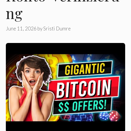
ng
June 11, 2026
by
Sristi Dumre